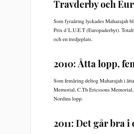
Travderby och Eu
Som fyraåring lyckades Maharajah bl
Prix d´L.U.E.T (Europaderbyt). Totalt 
och en tredjeplats.
2010: Åtta lopp, f
Som femåring deltog Maharajah i ått
Memorial, C.Th Ericssons Memorial, 
Nordins lopp.
2011: Det går bra 