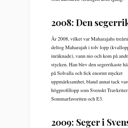
2008: Den segerrik
År 2008, vilket var Maharajahs treår
deltog Maharajah i tolv lopp (kvallop
inräknade), vann nio och kom på andra
stycken. Han blev den segerrikaste hä
på Solvalla och fick enormt mycket
uppmärksamhet, bland annat tack vare
högprofillopp som Svenskt Travkrite
Sommarfavoriten och E3.
2009: Seger i Sven