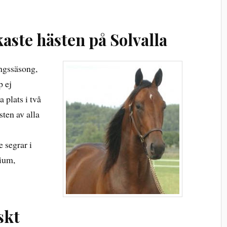
aste hästen på Solvalla
ingssäsong,
p ej
 plats i två
sten av alla
 segrar i
rium,
skt